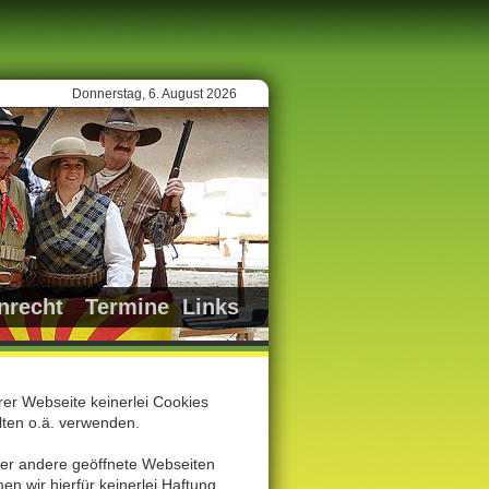
Donnerstag, 6. August 2026
nrecht
Termine
Links
rer Webseite keinerlei Cookies
ten o.ä. verwenden.
der andere geöffnete Webseiten
 wir hierfür keinerlei Haftung